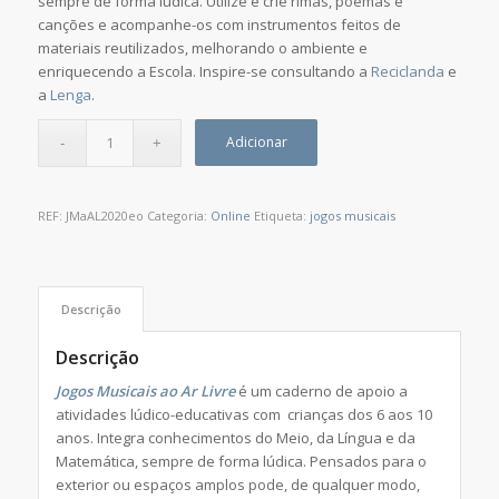
sempre de forma lúdica. Utilize e crie rimas, poemas e
canções e acompanhe-os com instrumentos feitos de
materiais reutilizados, melhorando o ambiente e
enriquecendo a Escola. Inspire-se consultando a
Reciclanda
e
a
Lenga
.
Adicionar
REF:
JMaAL2020eo
Categoria:
Online
Etiqueta:
jogos musicais
Descrição
Descrição
Jogos Musicais ao Ar Livre
é um caderno de apoio a
atividades lúdico-educativas com crianças dos 6 aos 10
anos. Integra conhecimentos do Meio, da Língua e da
Matemática, sempre de forma lúdica. Pensados para o
exterior ou espaços amplos pode, de qualquer modo,