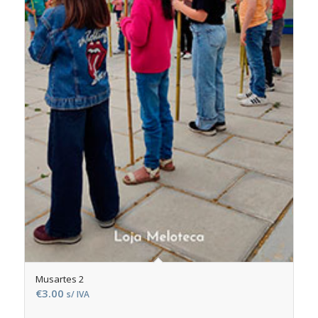
Musartes 2
€
3.00
s/ IVA