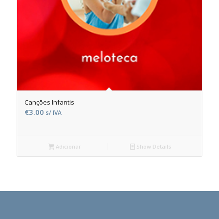
Canções Infantis
€
3.00
s/ IVA
Adicionar
Show Details