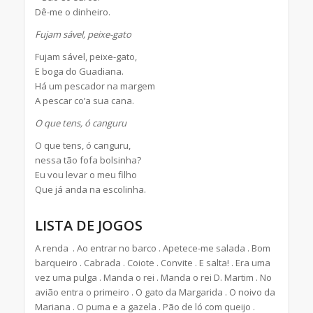
Dê-me o dinheiro.
Fujam sável, peixe-gato
Fujam sável, peixe-gato,
E boga do Guadiana.
Há um pescador na margem
A pescar co’a sua cana.
O que tens, ó canguru
O que tens, ó canguru,
nessa tão fofa bolsinha?
Eu vou levar o meu filho
Que já anda na escolinha.
LISTA DE JOGOS
A renda . Ao entrar no barco . Apetece-me salada . Bom
barqueiro . Cabrada . Coiote . Convite . E salta! . Era uma
vez uma pulga . Manda o rei . Manda o rei D. Martim . No
avião entra o primeiro . O gato da Margarida . O noivo da
Mariana . O puma e a gazela . Pão de ló com queijo .