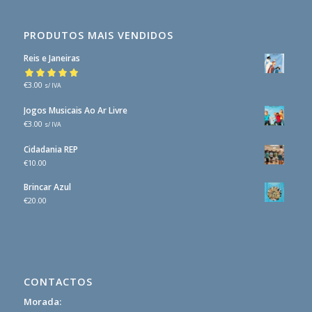
PRODUTOS MAIS VENDIDOS
Reis e Janeiras
Avaliação
€
3.00
5.00
s/ IVA
de 5
Jogos Musicais Ao Ar Livre
€
3.00
s/ IVA
Cidadania REP
€
10.00
Brincar Azul
€
20.00
CONTACTOS
Morada: