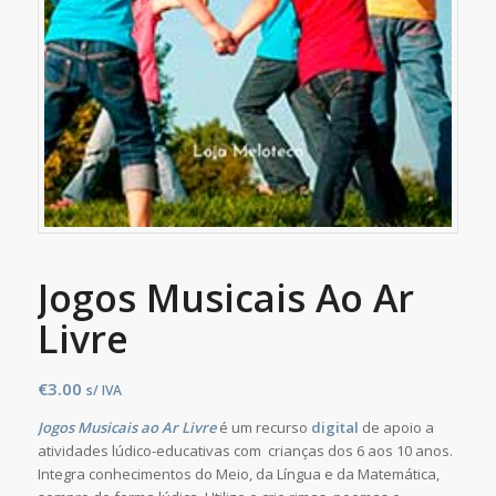
Jogos Musicais Ao Ar
Livre
€
3.00
s/ IVA
Jogos Musicais ao Ar Livre
é um recurso
digital
de apoio a
atividades lúdico-educativas com crianças dos 6 aos 10 anos.
Integra conhecimentos do Meio, da Língua e da Matemática,